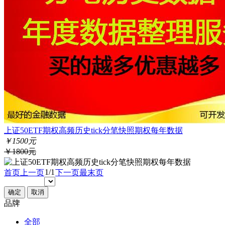
上证50ETF期权高频历史tick分笔快照期权每年数据
￥1500元
￥1800元
1/1
首页
上一页
下一页
最末页
确定
取消
品牌
全部