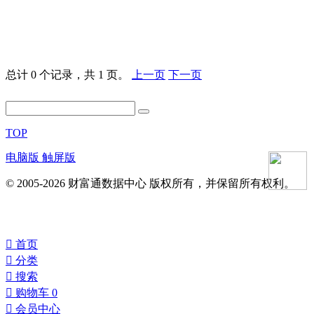
总计 0 个记录，共 1 页。
上一页
下一页
TOP
电脑版
触屏版
© 2005-2026 财富通数据中心 版权所有，并保留所有权利。
󰀁
首页
󰀂
分类
󰀃
搜索
󰀄
购物车
0
󰀅
会员中心