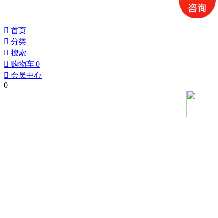
󰀁
首页
󰀂
分类
󰀃
搜索
󰀄
购物车
0
󰀅
会员中心
0