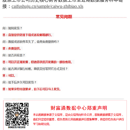
接：
caifushuju.cn/sample/caiwu-zhibiao.xls