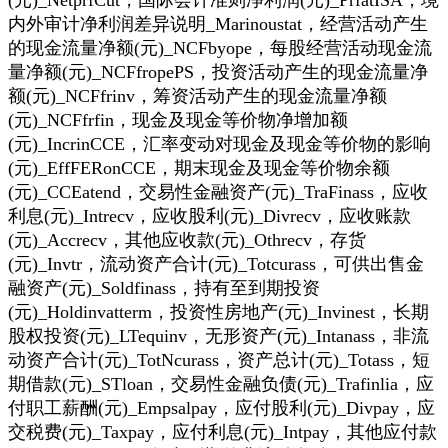
(元)_NetprfCut，国际会计准则净利润(元)_PrfatISA，境
内外审计净利润差异说明_Marinoustat，经营活动产生
的现金流量净额(元)_NCFbyope，每股经营活动现金流
量净额(元)_NCFfropePS，投资活动产生的现金流量净
额(元)_NCFfrinv，筹资活动产生的现金流量净额
(元)_NCFfrfin，现金及现金等价物净增加额
(元)_IncrinCCE，汇率变动对现金及现金等价物的影响
(元)_EffFERonCCE，期末现金及现金等价物余额
(元)_CCEatend，交易性金融资产(元)_TraFinass，应收
利息(元)_Intrecv，应收股利(元)_Divrecv，应收账款
(元)_Accrecv，其他应收款(元)_Othrecv，存货
(元)_Invtr，流动资产合计(元)_Totcurass，可供出售金
融资产(元)_Soldfinass，持有至到期投资
(元)_Holdinvatterm，投资性房地产(元)_Invinest，长期
股权投资(元)_LTequinv，无形资产(元)_Intanass，非流
动资产合计(元)_TotNcurass，资产总计(元)_Totass，短
期借款(元)_STloan，交易性金融负债(元)_Trafinlia，应
付职工薪酬(元)_Empsalpay，应付股利(元)_Divpay，应
交税费(元)_Taxpay，应付利息(元)_Intpay，其他应付款