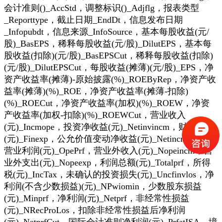
会计准则()_AccStd，调整标识()_Adjflg，报表类型
_Reporttype，截止日期_EndDt，信息发布日期
_Infopubdt，信息来源_InfoSource，基本每股收益(元/
股)_BasEPS，稀释每股收益(元/股)_DilutEPS，基本每
股收益(扣除)(元/股)_BasEPSCut，稀释每股收益(扣除)
(元/股)_DilutEPSCut，每股收益(摊薄)(元/股)_EPS，净
资产收益率(摊薄)-原始披露(%)_ROEByRep，净资产收
益率(摊薄)(%)_ROE，净资产收益率(摊薄-扣除)
(%)_ROECut，净资产收益率(加权)(%)_ROEW，净资
产收益率(加权-扣除)(%)_ROEWCut，营业收入
(元)_Incmope，投资净收益(元)_Netinvincm，财务费用
(元)_Finexp，公允价值变动净收益(元)_NetincmFVC，
营业利润(元)_OpePrf，营业外收入(元)_Nopeincm，营
业外支出(元)_Nopeexp，利润总额(元)_Totalprf，所得
税(元)_IncTax，未确认的投资损失(元)_Uncfinvlos，净
利润(不含少数损益)(元)_NPwiomin，少数股东损益
(元)_Minprf，净利润(元)_Netprf，非经常性损益
(元)_NRecProLos，扣除非经常性损益后净利润