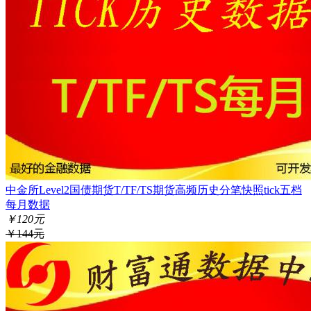
中金所Level2国债期货T/TF/TS期货高频历史分笔快照tick五档
每月数据
￥120元
￥144元