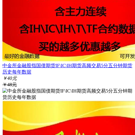
中金所金融股指国债期货IF\IC\IH期货高频交易5分五分钟期货
历史每年数据
￥40元
￥48元