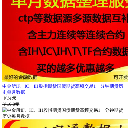
中金所IF、IC、IH股指期货国债期货高频交易1一分钟期货历
史每月数据
￥14元
￥16.8元