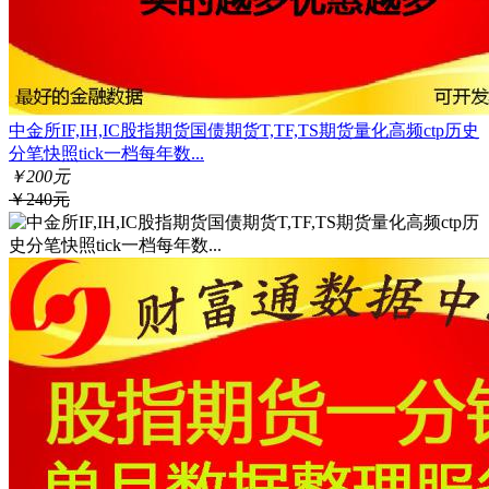
中金所IF,IH,IC股指期货国债期货T,TF,TS期货量化高频ctp历史
分笔快照tick一档每年数...
￥200元
￥240元