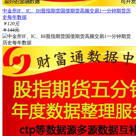
中金所IF、IC、IH股指期货国债期货高频交易1一分钟期货历
史每年数据
￥120元
￥144元