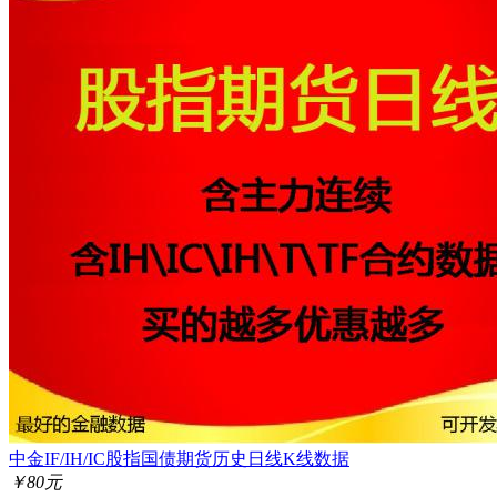
中金IF/IH/IC股指国债期货历史日线K线数据
￥80元