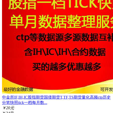
中金所IF,IH,IC股指期货国债期货T,TF,TS期货量化高频ctp历史
分笔快照tick一档每月数...
￥20元