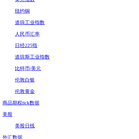
纽约铜
道琼工业指数
人民币汇率
日经225指
道琼斯工业指数
比特币/美元
伦敦白银
伦敦黄金
商品期权tick数据
美股
美股日线
外汇数据