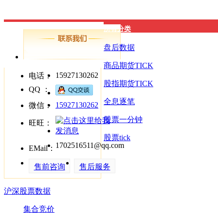
所有分类
盘后数据
商品期货TICK
15927130262
电话：
股指期货TICK
QQ ：
全息逐笔
15927130262
微信：
股票一分钟
旺旺：
股票tick
1702516511@qq.com
EMail：
售前咨询
售后服务
沪深股票数据
集合竞价