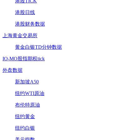
港股TICK
港股日线
港股财务数据
上海黄金交易所
黄金白银TD分钟数据
IO-MO股指期权tick
外盘数据
新加坡A50
纽约WTI原油
布伦特原油
纽约黄金
纽约白银
美元指数