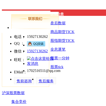
所有分类
盘后数据
商品期货TICK
15927130262
电话：
股指期货TICK
QQ ：
全息逐笔
15927130262
微信：
股票一分钟
旺旺：
股票tick
1702516511@qq.com
EMail：
售前咨询
售后服务
沪深股票数据
集合竞价