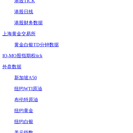
港股TICK
港股日线
港股财务数据
上海黄金交易所
黄金白银TD分钟数据
IO-MO股指期权tick
外盘数据
新加坡A50
纽约WTI原油
布伦特原油
纽约黄金
纽约白银
美元指数