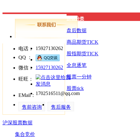
所有分类
盘后数据
商品期货TICK
15927130262
电话：
股指期货TICK
QQ ：
全息逐笔
15927130262
微信：
股票一分钟
旺旺：
股票tick
1702516511@qq.com
EMail：
售前咨询
售后服务
沪深股票数据
集合竞价