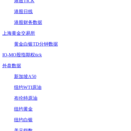
港股TICK
港股日线
港股财务数据
上海黄金交易所
黄金白银TD分钟数据
IO-MO股指期权tick
外盘数据
新加坡A50
纽约WTI原油
布伦特原油
纽约黄金
纽约白银
美元指数