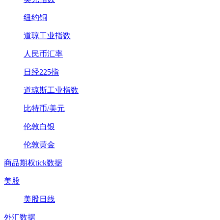
纽约铜
道琼工业指数
人民币汇率
日经225指
道琼斯工业指数
比特币/美元
伦敦白银
伦敦黄金
商品期权tick数据
美股
美股日线
外汇数据