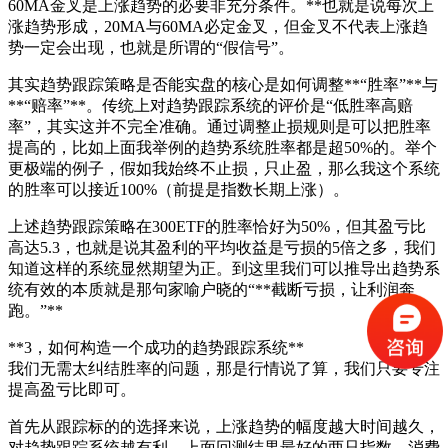
60MA金叉是上涨趋势的必要非充分条件。**也就是说每次上
涨趋势形成，20MA与60MA必定金叉，但金叉不代表上涨趋
势一定会出现，也就是所谓的“假信号”。
其实趋势跟踪策略是否能实盘的核心是如何调整**“胜率”**与
**“赔率”**。传统上对趋势跟踪系统的评价是“低胜率高赔
率”，其实这并不完全准确。通过调整止损规则是可以把胜率
提高的，比如上面我举例的趋势系统胜率都是超50%的。举个
更极端的例子，假如我始终不止损，只止盈，那么我这个系统
的胜率可以接近100%（前提是指数长期上涨）。
上述趋势跟踪策略在300ETF的胜率恰好为50%，但其盈亏比
高达5.3，也就是说其盈利的平均收益是亏损的5倍之多，我们
知道这样的系统显然期望为正。到这里我们可以推导出趋势系
统有效的本质就是那句家喻户晓的“**截断亏损，让利润奔
跑。”**
**3，如何构造一个成功的趋势跟踪系统**
我们无需太纠结胜率的问题，那是行情说了算，我们只要专注
提高盈亏比即可。
首先从跟踪标的的选择来说，上涨趋势的幅度越大时间越久，
对趋势跟踪系统越有利。上面回测结果最好的两只指数，消费