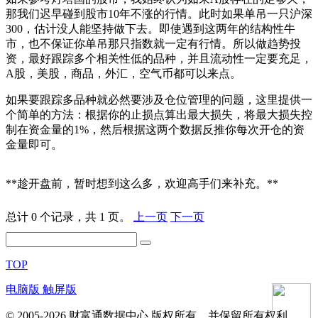
那我们迟早碰到股市10年不涨的行情。此时如果单吊一只沪深
300，估计没人能坚持做下去。即使遇到这两年的结构性牛
市，也不保证你单吊那只指数就一定有行情。所以做趋势投
资，最好跟踪多个相关性低的品种，并且流动性一定要充足，
A股，美股，商品，外汇，空气币都可以来点。
如果要跟踪多品种就必然要涉及仓位管理的问题，这里提供一
个简单的方法：根据你的止损点算出最大损失，将最大损失控
制在资金量的1%，然后根据这两个数据反推你每次开仓的资
金量即可。
**趁开盘前，暂时想到这么多，欢迎高手们来补充。**
总计 0 个记录，共 1 页。
上一页
下一页
TOP
电脑版
触屏版
© 2005-2026 财富通数据中心 版权所有，并保留所有权利。