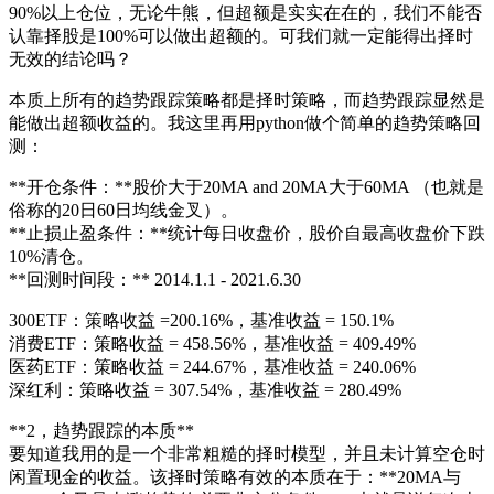
90%以上仓位，无论牛熊，但超额是实实在在的，我们不能否
认靠择股是100%可以做出超额的。可我们就一定能得出择时
无效的结论吗？
本质上所有的趋势跟踪策略都是择时策略，而趋势跟踪显然是
能做出超额收益的。我这里再用python做个简单的趋势策略回
测：
**开仓条件：**股价大于20MA and 20MA大于60MA （也就是
俗称的20日60日均线金叉）。
**止损止盈条件：**统计每日收盘价，股价自最高收盘价下跌
10%清仓。
**回测时间段：** 2014.1.1 - 2021.6.30
300ETF：策略收益 =200.16%，基准收益 = 150.1%
消费ETF：策略收益 = 458.56%，基准收益 = 409.49%
医药ETF：策略收益 = 244.67%，基准收益 = 240.06%
深红利：策略收益 = 307.54%，基准收益 = 280.49%
**2，趋势跟踪的本质**
要知道我用的是一个非常粗糙的择时模型，并且未计算空仓时
闲置现金的收益。该择时策略有效的本质在于：**20MA与